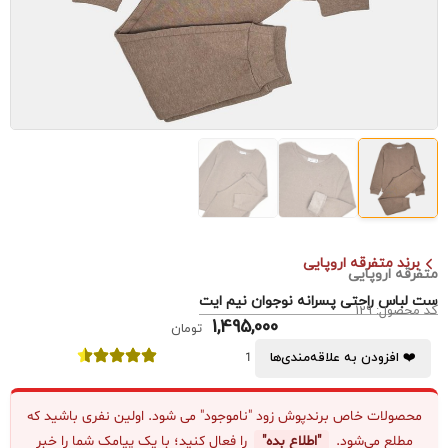
برند متفرقه اروپایی
متفرقه اروپایی
ست لباس راحتی پسرانه نوجوان نیم ایت
کد محصول: 129
1,495,000
تومان
❤️ افزودن به علاقه‌مندی‌ها
1
محصولات خاص برندپوش زود "ناموجود" می شود. اولین نفری باشید که
مطلع می‌شود.
"اطلاع بده"
را فعال کنید؛ با یک پیامک شما را خبر