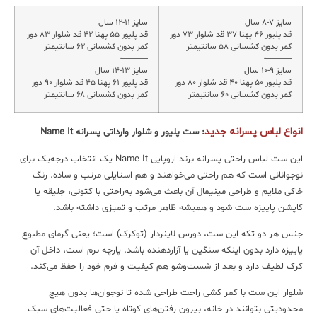
سایز ۷-۸ سال
سایز ۱۱-۱۲ سال
قد پلیور ۴۶ پهنا ۳۷ قد شلوار ۷۳ دور
قد پلیور ۵۵ پهنا ۴۲ قد شلوار ۸۳ دور
کمر بدون کشسانی ۵۸ سانتیمتر
کمر بدون کشسانی ۶۲ سانتیمتر
———-
———-
سایز ۹-۱۰ سال
سایز ۱۳-۱۴ سال
قد پلیور ۵۰ پهنا ۴۰ قد شلوار ۸۰ دور
قد پلیور ۶۱ پهنا ۴۵ قد شلوار ۹۰ دور
کمر بدون کشسانی ۶۰ سانتیمتر
کمر بدون کشسانی ۶۸ سانتیمتر
انواع لباس پسرانه جدید
: ست پلیور و شلوار وارداتی پسرانه Name It
این ست لباس راحتی پسرانه برند اروپایی Name It یک انتخاب درجه‌یک برای
نوجوانانی است که هم راحتی می‌خواهند و هم استایلی مرتب و ساده. رنگ
خاکی ملایم و طراحی مینیمال آن باعث می‌شود به‌راحتی با کتونی، جلیقه یا
کاپشن پاییزه ست شود و همیشه ظاهر مرتب و تمیزی داشته باشد.
جنس هر دو تکه این ست، دورس لاینردار (توکرک) است؛ یعنی گرمای مطبوع
پاییزه دارد بدون اینکه سنگین یا آزاردهنده باشد. پارچه نرم است، داخل آن
کرک لطیف دارد و بعد از شست‌وشو هم کیفیت و فرم خود را حفظ می‌کند.
شلوار این ست با کمر کشی راحت طراحی شده تا نوجوان‌ها بدون هیچ
محدودیتی بتوانند در خانه، بیرون رفتن‌های کوتاه یا حتی فعالیت‌های سبک