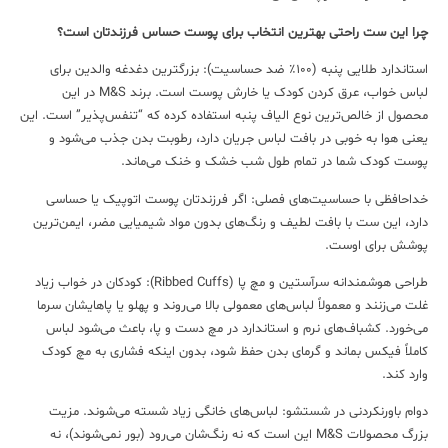
چرا این ست راحتی بهترین انتخاب برای پوست حساس فرزندتان است؟
استاندارد طلایی پنبه (۱۰۰٪ ضد حساسیت): بزرگترین دغدغه والدین برای
لباس خواب، عرق کردن کودک یا خارش پوست است. برند M&S در این
محصول از خالص‌ترین نوع الیاف پنبه استفاده کرده که “تنفس‌پذیر” است. این
یعنی هوا به خوبی در بافت لباس جریان دارد، رطوبت بدن جذب می‌شود و
پوست کودک شما در تمام طول شب خشک و خنک می‌ماند.
خداحافظی با حساسیت‌های فصلی: اگر فرزندتان پوست اتوپیک یا حساسی
دارد، این ست با بافت لطیف و رنگ‌های بدون مواد شیمیایی مضر، ایمن‌ترین
پوشش برای اوست.
طراحی هوشمندانه سرآستین و مچ پا (Ribbed Cuffs): کودکان در خواب زیاد
غلت می‌زنند و معمولاً لباس‌های معمولی بالا می‌روند و پهلو یا پاهایشان سرما
می‌خورد. کشباف‌های نرم و استاندارد در مچ دست و پا، باعث می‌شود لباس
کاملاً فیکس بماند و گرمای بدن حفظ شود، بدون اینکه فشاری به مچ کودک
وارد کند.
دوام باورنکردنی در شستشو: لباس‌های خانگی زیاد شسته می‌شوند. مزیت
بزرگ محصولات M&S این است که نه رنگ‌شان می‌رود (بور نمی‌شوند)، نه