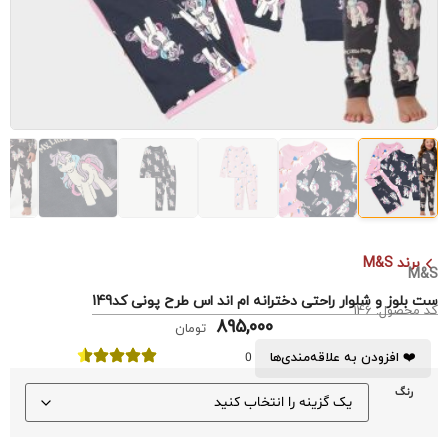
برند M&S
M&S
ست بلوز و شلوار راحتی دخترانه ام اند اس طرح پونی کد149
کد محصول: 146
895,000
تومان
❤️ افزودن به علاقه‌مندی‌ها
0
رنگ