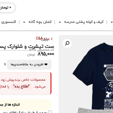
0
تومان
کیف و کوله پشتی مدرسه
کفش بچه گانه
اکسسوری
برند C&A
C&A
ست تیشرت و شلوارک پسرا
کد محصول: 545
895,000
تومان
6
❤️ افزودن به علاقه‌مندی‌ها
محصولات خاص برندپوش زود "نا
می‌شود.
"اطلاع بده"
را فعال
اندازه ها از 
به من از طریق پیامک اطلاع بده