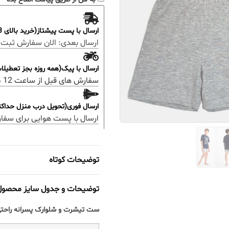
ارسال با پست پیشتاز(خرید بالای 3 میلیون رایگان)
ارسال بعدی:
الان سفارش ثبت 
ارسال با پیک(همه روزه بجز تعطیل
سفارش های قبل از ساعت 12 ظهر؛ ارسال همان روز خواهد بود.
ارسال فوری(تحویل درب منزل حداکثر 48 ساعت
ارسال با پست هوایی برای سفا
توضیحات کوتاه
توضیحات و جدول سایز محصول
ست تیشرت و شلوارک پسرانه راحتی گی