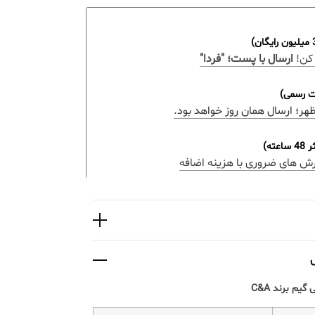
کن!
ارسال با پست؛ "فردا"
ات رسمی)
ه)
رش های ضروری با هزینه اضافه
م برند C&A