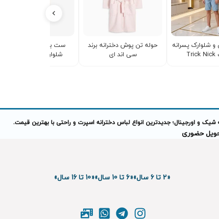
و شلوارک پسرانه
حوله تن پوش دخترانه برند
ست بچه گانه پیراهن و
Tr
سی اند ای
شلوارک برند Mayoral
 شیک و اورجینال؛ جدیدترین انواع لباس دخترانه اسپرت و راحتی با بهترین قیمت.
تحویل حضوری
«2 تا 6 سال»
«6 تا 10 سال»
«10 تا 16 سال»