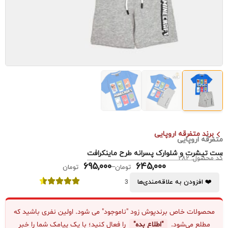
برند متفرقه اروپایی
متفرقه اروپایی
ست تیشرت و شلوارک پسرانه طرح ماینکرافت
کد محصول: 282
695,000
645,000
–
تومان
تومان
❤️ افزودن به علاقه‌مندی‌ها
3
محصولات خاص برندپوش زود "ناموجود" می شود. اولین نفری باشید که
مطلع می‌شود.
"اطلاع بده"
را فعال کنید؛ با یک پیامک شما را خبر