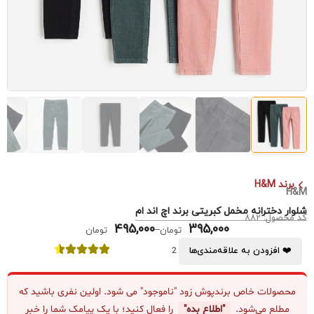
برند H&M
H&M
شلوار دخترانه مخمل کبریتی برند اچ اند ام
کد محصول: 882
495,000
395,000
–
تومان
تومان
❤️ افزودن به علاقه‌مندی‌ها
2
محصولات خاص برندپوش زود "ناموجود" می شود. اولین نفری باشید که
مطلع می‌شود.
"اطلاع بده"
را فعال کنید؛ با یک پیامک شما را خبر