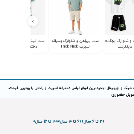
 شلوارک بچگانه
ست پیراهن و شلوارک پسرانه
ست تیشرت و شلوارک راحت
ماینکرفت
اسپرت Trick Nick
دخترانه طرح استیچ
 شیک و اورجینال؛ جدیدترین انواع لباس دخترانه اسپرت و راحتی با بهترین قیمت.
تحویل حضوری
«2 تا 6 سال»
«6 تا 10 سال»
«10 تا 16 سال»