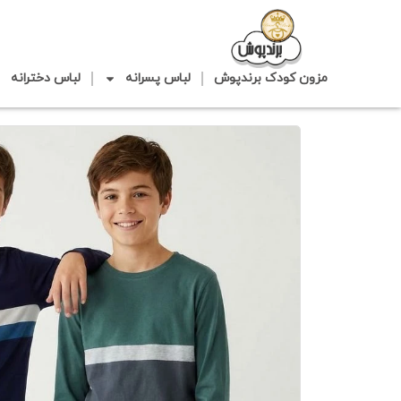
مزون کودک برندپوش
لباس پسرانه
لباس دخترانه