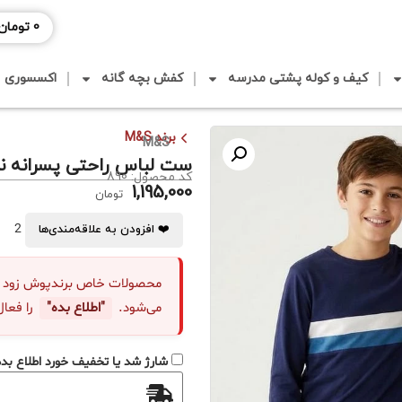
0
تومان
کیف و کوله پشتی مدرسه
کفش بچه گانه
اکسسوری
برند M&S
M&S
ست لباس راحتی پسرانه نخ و 
کد محصول: 890
1,195,000
تومان
2
❤️ افزودن به علاقه‌مندی‌ها
محصولات خاص برندپوش زود "نا
می‌شود.
"اطلاع بده"
را فعال
شارژ شد یا تخفیف خورد اطلاع بده