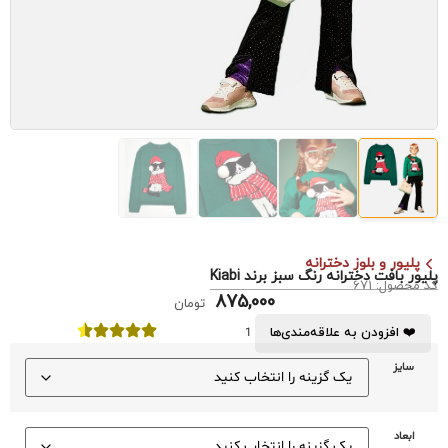
پلیور و بلوز دخترانه
پلیور بافت دخترانه رنگ سبز برند Kiabi
کد محصول: 671
875,000
تومان
❤️ افزودن به علاقه‌مندی‌ها
1
سایز
ابعاد