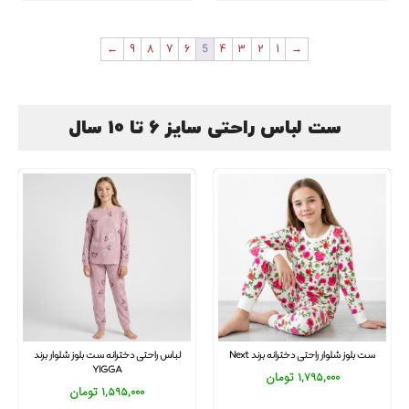
←
9
8
7
6
5
4
3
2
1
→
ست لباس راحتی سایز 6 تا 10 سال
ست بلوز شلوار راحتی دخترانه برند Next
لباس راحتی دخترانه ست بلوز شلوار برند
YIGGA
1,795,000
تومان
1,595,000
تومان