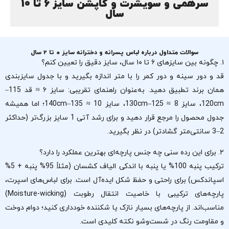
سرهمی و سویشرت و کاپشن سایز 6 تا 10
سال
سوالات متداول درباره لباس پسرانه و دخترانه سایز ۰ تا ۲ سال
۱. چگونه بین سایزهای ۶ تا ۱۰ سال، سایز دقیق را تعیین کنم؟
قد و دور سینه و دور کمر را با متر اندازه بگیرید و با جدول سایزبندی
همان برند تطبیق دهید. به‌عنوان راهنمای تقریبی: سایز ۶ ≈ قد 115–
120cm، سایز 8 ≈ 125–130cm، سایز 10 ≈ 135–140cm؛ اما همیشه
جدول محصول را مرجع قرار دهید و برای رشد آتی 1 سایز بزرگ‌تر (حداکثر
2–3 سانتی‌متر گشادتر) در نظر بگیرید.
۲. برای این رده سنی چه جنس پارچه‌ای بهترین عملکرد را دارد؟
ترکیب پنبه 100% یا پنبه با اندکی الیاف کشسان (مثلاً 95% پنبه + 5%
اسپاندکس) برای راحتی و حفظ شکل ایده‌آل است. برای لباس‌های اسپرت،
پارچه‌های ترکیبی با خاصیت انتقال رطوبت (Moisture-wicking)
مناسب‌اند. از پارچه‌های بسیار نازک یا شکننده خودداری کنید؛ دوام دوخت
و مقاومت رنگ در شست‌وشو نکته کلیدی است.