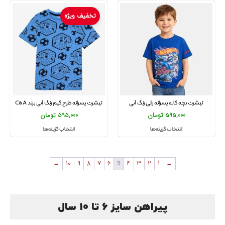
تخفیف ویژه
تیشرت بچه گانه پسرانه رالی رنگ آبی
تیشرت پسرانه طرح گیم رنگ آبی برند C&A
595,000
تومان
595,000
تومان
انتخاب گزینه‌ها
انتخاب گزینه‌ها
←
10
9
8
7
6
5
4
3
2
1
→
پیراهن سایز 6 تا 10 سال