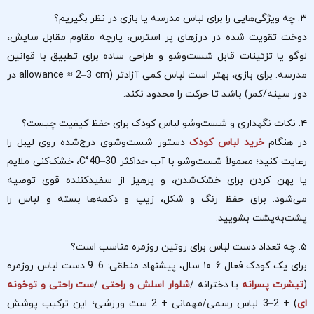
۳. چه ویژگی‌هایی را برای لباس مدرسه یا بازی در نظر بگیریم؟
دوخت تقویت شده در درزهای پر استرس، پارچه مقاوم مقابل سایش،
لوگو یا تزئینات قابل شست‌وشو و طراحی ساده برای تطبیق با قوانین
مدرسه. برای بازی، بهتر است لباس کمی آزادتر (allowance ≈ 2–3 cm در
دور سینه/کمر) باشد تا حرکت را محدود نکند.
۴. نکات نگهداری و شست‌وشو لباس کودک برای حفظ کیفیت چیست؟
در هنگام
خرید لباس کودک
دستور شست‌وشوی درج‌شده روی لیبل را
رعایت کنید؛ معمولاً شست‌وشو با آب حداکثر 30–40°C، خشک‌کنی ملایم
یا پهن کردن برای خشک‌شدن، و پرهیز از سفیدکننده قوی توصیه
می‌شود. برای حفظ رنگ و شکل، زیپ و دکمه‌ها بسته و لباس‌ را
پشت‌به‌پشت بشویید.
۵. چه تعداد دست لباس برای روتین روزمره مناسب است؟
برای یک کودک فعال ۶–۱۰ سال، پیشنهاد منطقی: 6–9 دست لباس روزمره
(
تیشرت پسرانه
یا دخترانه /
شلوار اسلش و راحتی
/
ست راحتی و توخونه
ای
) + 2–3 لباس رسمی/مهمانی + 2 ست ورزشی؛ این ترکیب پوشش